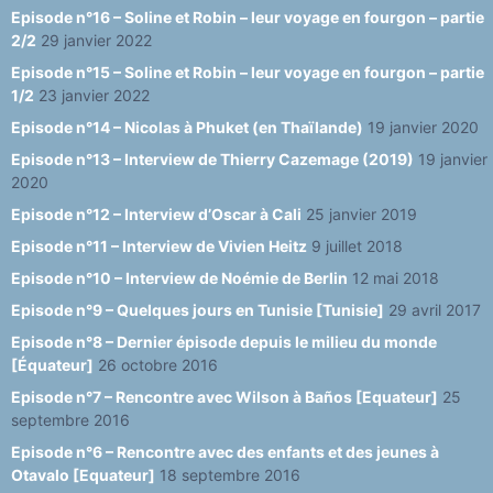
Episode n°16 – Soline et Robin – leur voyage en fourgon – partie
2/2
29 janvier 2022
Episode n°15 – Soline et Robin – leur voyage en fourgon – partie
1/2
23 janvier 2022
Episode n°14 – Nicolas à Phuket (en Thaïlande)
19 janvier 2020
Episode n°13 – Interview de Thierry Cazemage (2019)
19 janvier
2020
Episode n°12 – Interview d’Oscar à Cali
25 janvier 2019
Episode n°11 – Interview de Vivien Heitz
9 juillet 2018
Episode n°10 – Interview de Noémie de Berlin
12 mai 2018
Episode n°9 – Quelques jours en Tunisie [Tunisie]
29 avril 2017
Episode n°8 – Dernier épisode depuis le milieu du monde
[Équateur]
26 octobre 2016
Episode n°7 – Rencontre avec Wilson à Baños [Equateur]
25
septembre 2016
Episode n°6 – Rencontre avec des enfants et des jeunes à
Otavalo [Equateur]
18 septembre 2016