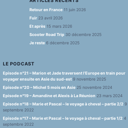
c
a
e
u
e
ARTICLES RÉCENTS
e
g
s
T
d
Retour en France
11 juin 2026
b
ra
k
u
Fuir
23 avril 2026
o
m
y
b
Et après
15 mars 2026
o
e
Scooter Road Trip
30 décembre 2025
Je reste
6 décembre 2025
k
C
h
a
LE PODCAST
n
Episode n°21 – Marion et Jade traversent l’Europe en train pour
voyager ensuite en Asie du sud-est
9 novembre 2025
n
Episode n°20 – Michel 5 mois en Asie
25 novembre 2024
el
Episode n°19 – Amandine et Alexis à La Réunion
23 mars 2024
Episode n°18 – Marie et Pascal – le voyage à cheval – partie 2/2
9
septembre 2022
Episode n°17 – Marie et Pascal – le voyage à cheval – partie 1/2
4
septembre 2022