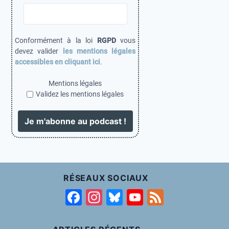
Conformément à la loi
RGPD
vous
devez valider
les mentions légales
accessibles en cliquant ici
.
Mentions légales
Validez les mentions légales
RÉSEAUX SOCIAUX
F
In
Bl
Y
F
a
st
u
o
e