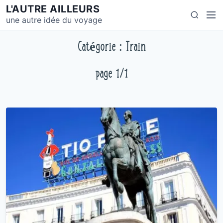
S
L'AUTRE AILLEURS
M
S
k
une autre idée du voyage
e
e
i
n
a
p
Catégorie : Train
u
r
t
c
o
page 1/1
h
c
o
n
t
e
n
t