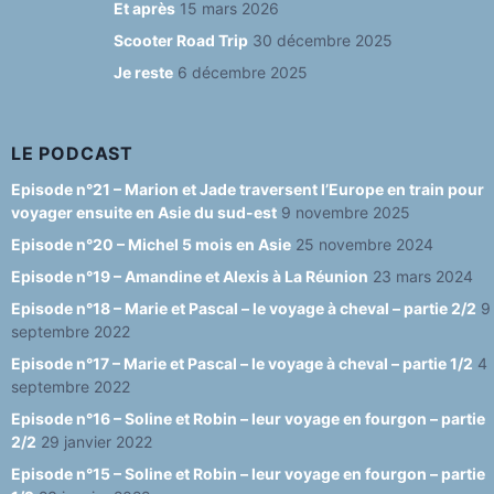
o
m
y
b
Et après
15 mars 2026
o
e
Scooter Road Trip
30 décembre 2025
Je reste
6 décembre 2025
k
C
h
a
LE PODCAST
n
Episode n°21 – Marion et Jade traversent l’Europe en train pour
voyager ensuite en Asie du sud-est
9 novembre 2025
n
Episode n°20 – Michel 5 mois en Asie
25 novembre 2024
el
Episode n°19 – Amandine et Alexis à La Réunion
23 mars 2024
Episode n°18 – Marie et Pascal – le voyage à cheval – partie 2/2
9
septembre 2022
Episode n°17 – Marie et Pascal – le voyage à cheval – partie 1/2
4
septembre 2022
Episode n°16 – Soline et Robin – leur voyage en fourgon – partie
2/2
29 janvier 2022
Episode n°15 – Soline et Robin – leur voyage en fourgon – partie