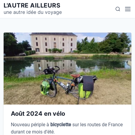
S
L'AUTRE AILLEURS
M
S
k
une autre idée du voyage
e
e
i
n
a
p
u
r
t
c
o
h
c
o
n
t
e
n
t
Août 2024 en vélo
Nouveau périple à
bicyclette
sur les routes de France
durant ce mois d’été.