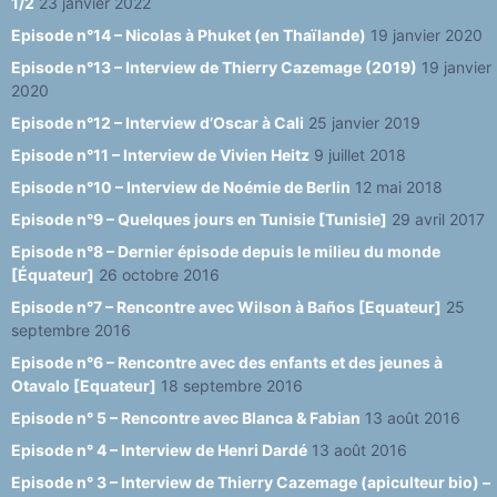
1/2
23 janvier 2022
Episode n°14 – Nicolas à Phuket (en Thaïlande)
19 janvier 2020
Episode n°13 – Interview de Thierry Cazemage (2019)
19 janvier
2020
Episode n°12 – Interview d’Oscar à Cali
25 janvier 2019
Episode n°11 – Interview de Vivien Heitz
9 juillet 2018
Episode n°10 – Interview de Noémie de Berlin
12 mai 2018
Episode n°9 – Quelques jours en Tunisie [Tunisie]
29 avril 2017
Episode n°8 – Dernier épisode depuis le milieu du monde
[Équateur]
26 octobre 2016
Episode n°7 – Rencontre avec Wilson à Baños [Equateur]
25
septembre 2016
Episode n°6 – Rencontre avec des enfants et des jeunes à
Otavalo [Equateur]
18 septembre 2016
Episode n° 5 – Rencontre avec Blanca & Fabian
13 août 2016
Episode n° 4 – Interview de Henri Dardé
13 août 2016
Episode n° 3 – Interview de Thierry Cazemage (apiculteur bio) –