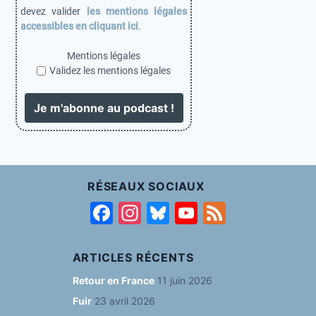
devez valider
les mentions légales
accessibles en cliquant ici
.
Mentions légales
Validez les mentions légales
RÉSEAUX SOCIAUX
F
In
Bl
Y
F
a
st
u
o
e
c
a
e
u
e
ARTICLES RÉCENTS
e
g
s
T
d
Retour en France
11 juin 2026
b
ra
k
u
Fuir
23 avril 2026